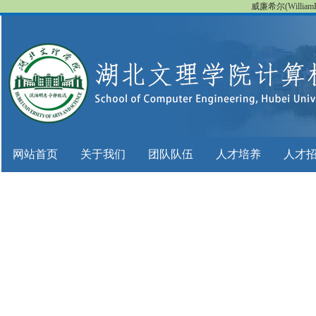
威廉希尔(WilliamHi
网站首页
关于我们
团队队伍
人才培养
人才