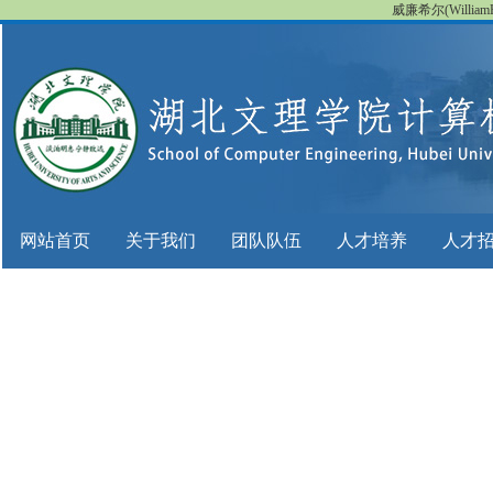
威廉希尔(WilliamHi
网站首页
关于我们
团队队伍
人才培养
人才