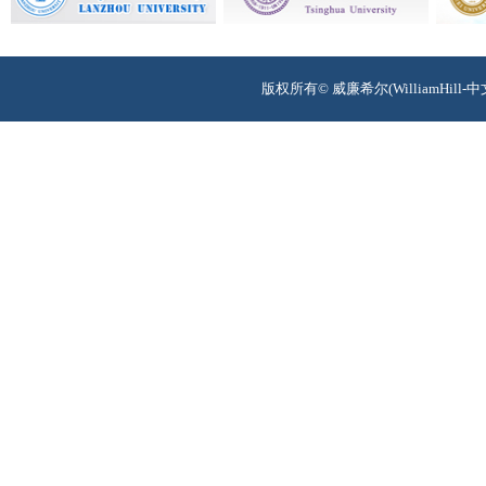
版权所有© 威廉希尔(WilliamHill-中文官