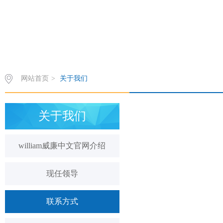
网站首页
>
关于我们
关于我们
william威廉中文官网介绍
现任领导
联系方式