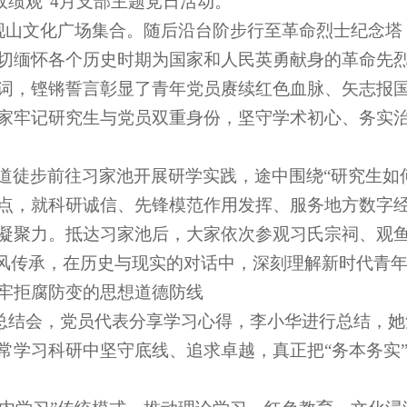
政绩观”
4
月支部主题党日活动。
岘山文化广场集合。随后沿台阶步行至革命烈士纪念塔
切缅怀各个历史时期为国家和人民英勇献身的革命先
词，铿锵誓言彰显了青年党员赓续红色血脉、矢志报
家牢记研究生与党员双重身份，坚守学术初心、务实
道徒步前往习家池开展研学实践，途中围绕“研究生如
点，就科研诚信、先锋模范作用发挥、服务地方数字
凝聚力。抵达习家池后，大家依次参观习氏宗祠、观
家风传承，在历史与现实的对话中，深刻理解新时代青
牢拒腐防变的思想道德防线
总结会，党员代表分享学习心得，李小华进行总结，她
常学习科研中坚守底线、追求卓越，真正把“务本务实”