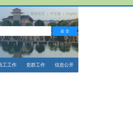
网站旧版
|
集团首页
|
中文版
|
English
员工工作
党群工作
信息公开