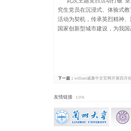
此次主题党日活动打破“
究生党员在沉浸式、体验式教
活动为契机，传承英烈精神、
国家创新型城市建设，为我国
下一篇：
william威廉中文官网开展四
友情链接
/LINK